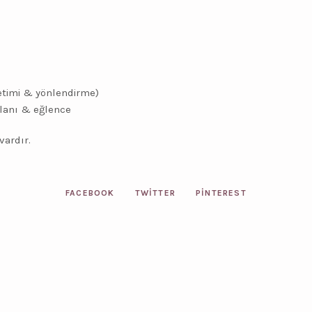
i
etimi & yönlendirme)
alanı & eğlence
vardır.
FACEBOOK
TWITTER
PINTEREST