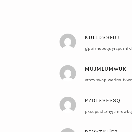
KULLDSSFDJ
gppfrhopoquyrzpdmlk
MUJMLUMWUK
ytozvhwoplwedmufvwm
PZDLSSFSSQ
pxsepssltzhyjtmrowkq
PDVVZKLIFP