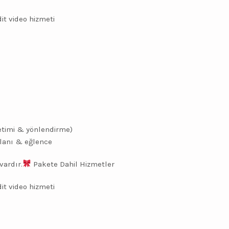
it video hizmeti
i
etimi & yönlendirme)
alanı & eğlence
vardır.
Pakete Dahil Hizmetler
it video hizmeti