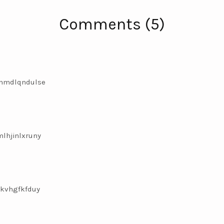
Comments (5)
hmdlqndulse
lhjinlxruny
kvhgfkfduy