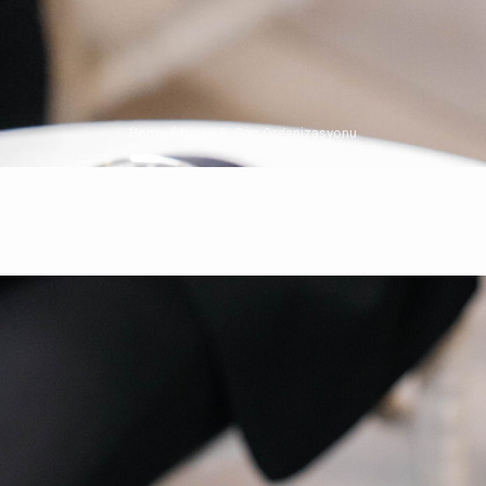
Home
/
Nişan & Söz Organizasyonu